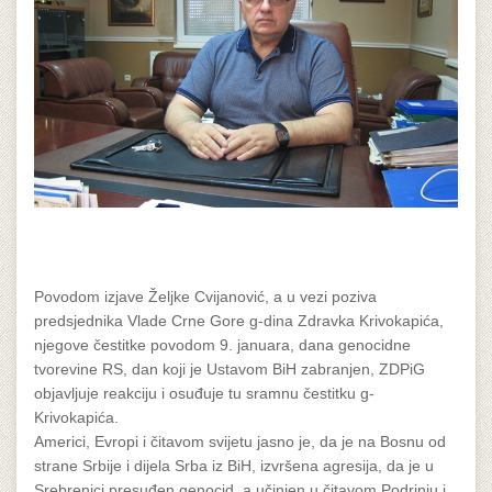
Povodom izjave Željke Cvijanović, a u vezi poziva
predsjednika Vlade Crne Gore g-dina Zdravka Krivokapića,
njegove čestitke povodom 9. januara, dana genocidne
tvorevine RS, dan koji je Ustavom BiH zabranjen, ZDPiG
objavljuje reakciju i osuđuje tu sramnu čestitku g-
Krivokapića.
Americi, Evropi i čitavom svijetu jasno je, da je na Bosnu od
strane Srbije i dijela Srba iz BiH, izvršena agresija, da je u
Srebrenici presuđen genocid, a učinjen u čitavom Podrinju i