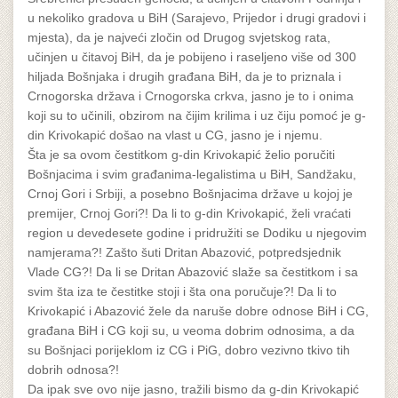
u nekoliko gradova u BiH (Sarajevo, Prijedor i drugi gradovi i
mjesta), da je najveći zločin od Drugog svjetskog rata,
učinjen u čitavoj BiH, da je pobijeno i raseljeno više od 300
hiljada Bošnjaka i drugih građana BiH, da je to priznala i
Crnogorska država i Crnogorska crkva, jasno je to i onima
koji su to učinili, obzirom na čijim krilima i uz čiju pomoć je g-
din Krivokapić došao na vlast u CG, jasno je i njemu.
Šta je sa ovom čestitkom g-din Krivokapić želio poručiti
Bošnjacima i svim građanima-legalistima u BiH, Sandžaku,
Crnoj Gori i Srbiji, a posebno Bošnjacima države u kojoj je
premijer, Crnoj Gori?! Da li to g-din Krivokapić, želi vraćati
region u devedesete godine i pridružiti se Dodiku u njegovim
namjerama?! Zašto šuti Dritan Abazović, potpredsjednik
Vlade CG?! Da li se Dritan Abazović slaže sa čestitkom i sa
svim šta iza te čestitke stoji i šta ona poručuje?! Da li to
Krivokapić i Abazović žele da naruše dobre odnose BiH i CG,
građana BiH i CG koji su, u veoma dobrim odnosima, a da
su Bošnjaci porijeklom iz CG i PiG, dobro vezivno tkivo tih
dobrih odnosa?!
Da ipak sve ovo nije jasno, tražili bismo da g-din Krivokapić