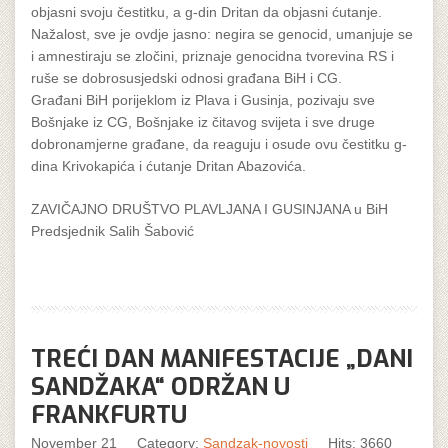
objasni svoju čestitku, a g-din Dritan da objasni ćutanje.
Nažalost, sve je ovdje jasno: negira se genocid, umanjuje se
i amnestiraju se zločini, priznaje genocidna tvorevina RS i
ruše se dobrosusjedski odnosi građana BiH i CG.
Građani BiH porijeklom iz Plava i Gusinja, pozivaju sve
Bošnjake iz CG, Bošnjake iz čitavog svijeta i sve druge
dobronamjerne građane, da reaguju i osude ovu čestitku g-
dina Krivokapića i ćutanje Dritan Abazovića.
ZAVIČAJNO DRUŠTVO PLAVLJANA I GUSINJANA u BiH
Predsjednik Salih Šabović
TREĆI DAN MANIFESTACIJE „DANI
SANDŽAKA“ ODRŽAN U
FRANKFURTU
November 21
Category:
Sandzak-novosti
Hits: 3660