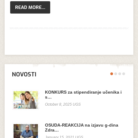
READ MORE...
NOVOSTI
KONKURS za stipendiranje učenika i
s…
October 8, 2025 UGS
OSUDA-REAKCIJA na izjavu g-dina
Zdra…
January 15, 2021 UGS