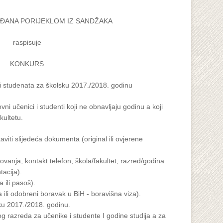
ĐANA PORIJEKLOM IZ SANDŽAKA
raspisuje
KONKURS
 i studenata za školsku 2017./2018. godinu
i učenici i studenti koji ne obnavljaju godinu a koji
kultetu.
aviti slijedeća dokumenta (original ili ovjerene
ovanja, kontakt telefon, škola/fakultet, razred/godina
acija).
a ili pasoš).
a ili odobreni boravak u BiH - boravišna viza).
ku 2017./2018. godinu.
 razreda za učenike i studente I godine studija a za