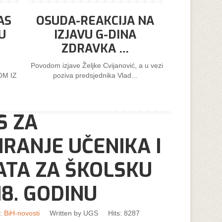
AS
OSUDA-REAKCIJA NA
U
IZJAVU G-DINA
ZDRAVKA …
Povodom izjave Željke Cvijanović, a u vezi
M IZ
poziva predsjednika Vlad...
S ZA
IRANJE UČENIKA I
TA ZA ŠKOLSKU
18. GODINU
y:
BiH-novosti
Written by
UGS
Hits: 8287