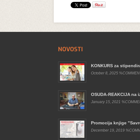
NOVOSTI
KONKURS za stipendira
October 8, 2025 %COMME
OSUDA-REAKCIJA na iz
January 15, 2021 %COMM
Promocija knjige "Sav
December 19, 2019 %COM