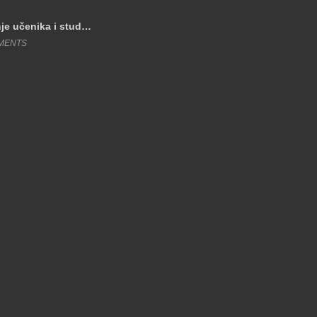
nje učenika i stud…
MMENTS
Sandžaklije danas g
April 16, 2016 %COM
OBILJEŽEN DAN S