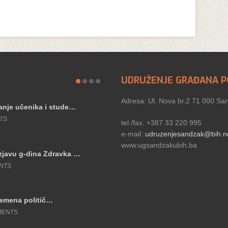
UDRUŽENJE GRAĐANA P
Adresa: Ul. Nova br.2 71 000 Sa
nje učenika i stude…
Konkurs za stipend
NTS
September 17, 2017 
tel./fax. +387 33 220 995
e-mail:
udruzenjesandzak@bih.n
www.ugsandzakubih.ba
javu g-dina Zdravka …
ENTS
remena politič…
MENTS
Konkurs za dodjelu
September 25, 2016 