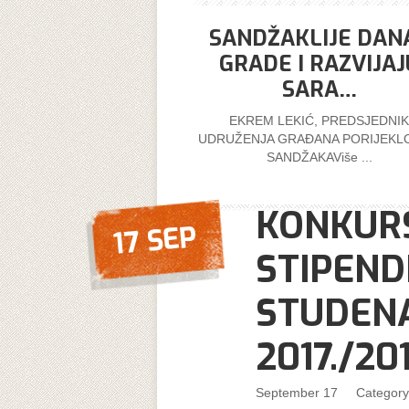
SANDŽAKLIJE DAN
GRADE I RAZVIJAJ
SARA…
EKREM LEKIĆ, PREDSJEDNIK
UDRUŽENJA GRAĐANA PORIJEKLO
SANDŽAKAViše ...
KONKUR
17 SEP
STIPEND
STUDENA
2017./20
September 17
Categor