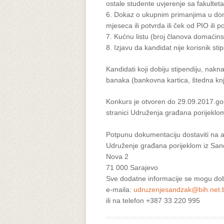
ostale studente uvjerenje sa fakultet
6. Dokaz o ukupnim primanjima u doma
mjeseca ili potvrda ili ček od PIO ili
7. Kućnu listu (broj članova domaćins
8. Izjavu da kandidat nije korisnik sti
Kandidati koji dobiju stipendiju, nak
banaka (bankovna kartica, štedna knj
Konkurs je otvoren do 29.09.2017.go
stranici Udruženja građana porijekl
Potpunu dokumentaciju dostaviti na 
Udruženje građana porijeklom iz Sa
Nova 2
71 000 Sarajevo
Sve dodatne informacije se mogu dob
e-maila:
udruzenjesandzak@bih.net.
ili na telefon +387 33 220 995