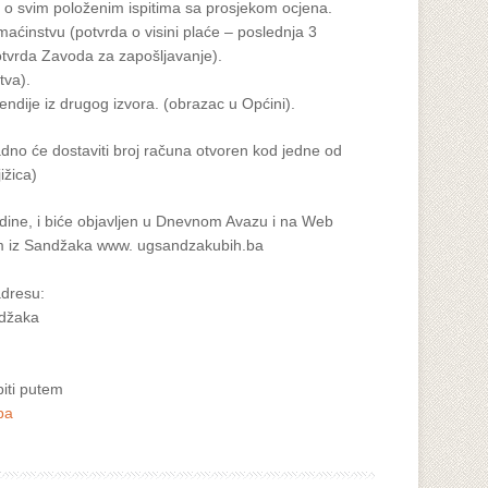
a o svim položenim ispitima sa prosjekom ocjena.
ćinstvu (potvrda o visini plaće – poslednja 3
 potvrda Zavoda za zapošljavanje).
tva).
pendije iz drugog izvora. (obrazac u Općini).
nadno će dostaviti broj računa otvoren kod jedne od
ižica)
dine, i biće objavljen u Dnevnom Avazu i na Web
om iz Sandžaka www. ugsandzakubih.ba
adresu:
ndžaka
iti putem
ba