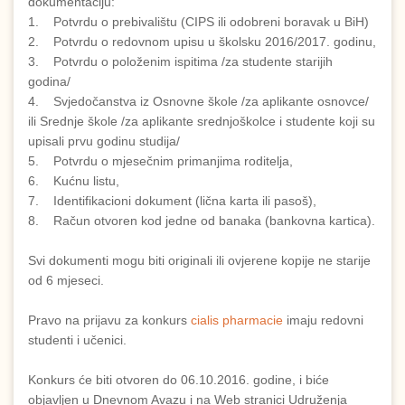
dokumentaciju:
1. Potvrdu o prebivalištu (CIPS ili odobreni boravak u BiH)
2. Potvrdu o redovnom upisu u školsku 2016/2017. godinu,
3. Potvrdu o položenim ispitima /za studente starijih
godina/
4. Svjedočanstva iz Osnovne škole /za aplikante osnovce/
ili Srednje škole /za aplikante srednjoškolce i studente koji su
upisali prvu godinu studija/
5. Potvrdu o mjesečnim primanjima roditelja,
6. Kućnu listu,
7. Identifikacioni dokument (lična karta ili pasoš),
8. Račun otvoren kod jedne od banaka (bankovna kartica).
Svi dokumenti mogu biti originali ili ovjerene kopije ne starije
od 6 mjeseci.
Pravo na prijavu za konkurs
cialis pharmacie
imaju redovni
studenti i učenici.
Konkurs će biti otvoren do 06.10.2016. godine, i biće
objavljen u Dnevnom Avazu i na Web stranici Udruženja