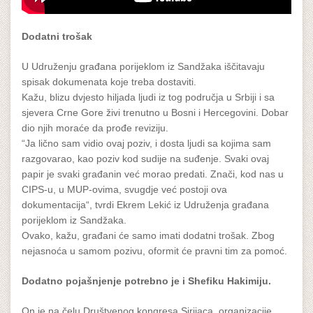
Dodatni trošak
U Udruženju građana porijeklom iz Sandžaka iščitavaju
spisak dokumenata koje treba dostaviti.
Kažu, blizu dvjesto hiljada ljudi iz tog područja u Srbiji i sa
sjevera Crne Gore živi trenutno u Bosni i Hercegovini. Dobar
dio njih moraće da prođe reviziju.
“Ja lično sam vidio ovaj poziv, i dosta ljudi sa kojima sam
razgovarao, kao poziv kod sudije na suđenje. Svaki ovaj
papir je svaki građanin već morao predati. Znači, kod nas u
CIPS-u, u MUP-ovima, svugdje već postoji ova
dokumentacija“, tvrdi Ekrem Lekić iz Udruženja građana
porijeklom iz Sandžaka.
Ovako, kažu, građani će samo imati dodatni trošak. Zbog
nejasnoća u samom pozivu, oformit će pravni tim za pomoć.
Dodatno pojašnjenje potrebno je i Shefiku Hakimiju.
On je na čelu Društvenog kongresa Sirijaca, organizacije