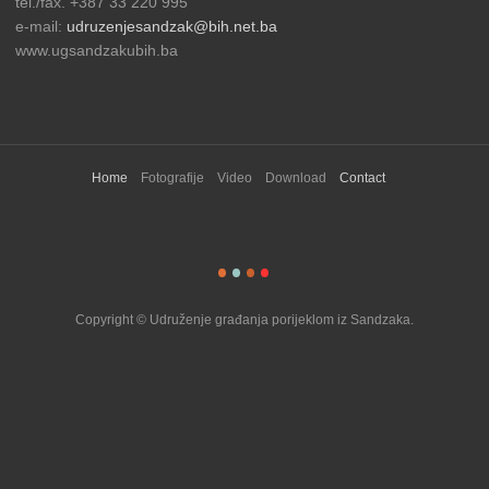
tel./fax. +387 33 220 995
e-mail:
udruzenjesandzak@bih.net.ba
www.ugsandzakubih.ba
Home
Fotografije
Video
Download
Contact
Copyright © Udruženje građanja porijeklom iz Sandzaka.