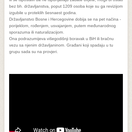
bez bh. državljanstva, poput 1209 osoba koje su ga revizijom
izgubile u proteklih šesnaest godina.
Državljanstvo Bosne i Hercegovine dobija se na pet načina -
porijeklom, rođenjem, usvajanjem, putem međunarodnog
sporazuma ili naturalizacijom.
Ona podrazumijeva višegodišnji boravak u BiH ili bračnu
vezu sa njenim državljaninom. Građani koji spadaju u tu
grupu sada su na provjeri.