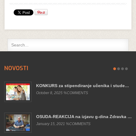
NOVOSTI
KONKURS za stipendiranje učenika i stude…
October 8, 2025 %COMMENTS
OSUDA-REAKCIJA na izjavu g-dina Zdravka …
January 15, 2021 %COMMENTS