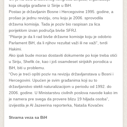
koja okuplja građane iz Sirije u BiH.
Postao je državljanin Bosne i Hercegovine 1995. godine, a
prošao je jednu reviziju, onu koju je 2006. sprovodila
državna komisija. Tada je poziv bio raspisan za lica
porijeklom izvan područja bivše SFRJ.
“Pitanje je da li rad bivše državne komisije koju je odobrio
Parlament BiH, da li njihov rezultat važi ili ne važi“, tvrdi
Hakimi.
Ako ipak bude morao dostaviti dokumente po koje treba otići
u Siriju, Shefik će, kao i još osamdeset sirijskih porodica u
BiH, biti u problemu.
“Ovo je treći opšti poziv na reviziju državljanstava u Bosni i
Hercegovini. Upućen je svim građanima koji su to
državljanstvo stekli naturalizacijom u periodu od 1992. do
2006. godine. U Ministarstvu civilnih poslova navode kako im
je namera pre svega da provere blizu 19 hiljada osoba“,
izvijestila je Al Jazeerina reporterka, Nataša Kovačev.
Stvarna veza sa BiH