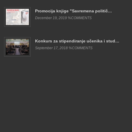
Promocija knjige "Savremena politič…
December 19, 2019 %COMMENTS
Konkurs za stipendiranje učenika i stud…
September 17, 2018 %COMMENTS