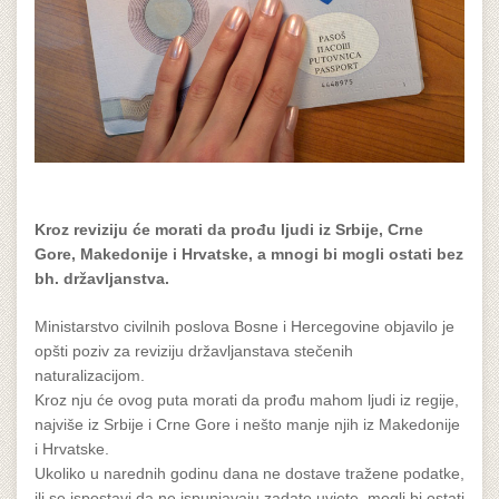
Kroz reviziju će morati da prođu ljudi iz Srbije, Crne
Gore, Makedonije i Hrvatske, a mnogi bi mogli ostati bez
bh. državljanstva.
Ministarstvo civilnih poslova Bosne i Hercegovine objavilo je
opšti poziv za reviziju državljanstava stečenih
naturalizacijom.
Kroz nju će ovog puta morati da prođu mahom ljudi iz regije,
najviše iz Srbije i Crne Gore i nešto manje njih iz Makedonije
i Hrvatske.
Ukoliko u narednih godinu dana ne dostave tražene podatke,
ili se ispostavi da ne ispunjavaju zadate uvjete, mogli bi ostati