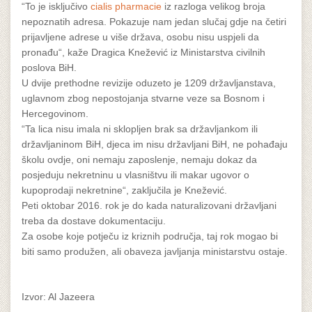
“To je isključivo
cialis pharmacie
iz razloga velikog broja
nepoznatih adresa. Pokazuje nam jedan slučaj gdje na četiri
prijavljene adrese u više država, osobu nisu uspjeli da
pronađu“, kaže Dragica Knežević iz Ministarstva civilnih
poslova BiH.
U dvije prethodne revizije oduzeto je 1209 državljanstava,
uglavnom zbog nepostojanja stvarne veze sa Bosnom i
Hercegovinom.
“Ta lica nisu imala ni sklopljen brak sa državljankom ili
državljaninom BiH, djeca im nisu državljani BiH, ne pohađaju
školu ovdje, oni nemaju zaposlenje, nemaju dokaz da
posjeduju nekretninu u vlasništvu ili makar ugovor o
kupoprodaji nekretnine“, zaključila je Knežević.
Peti oktobar 2016. rok je do kada naturalizovani državljani
treba da dostave dokumentaciju.
Za osobe koje potječu iz kriznih područja, taj rok mogao bi
biti samo produžen, ali obaveza javljanja ministarstvu ostaje.
Izvor: Al Jazeera