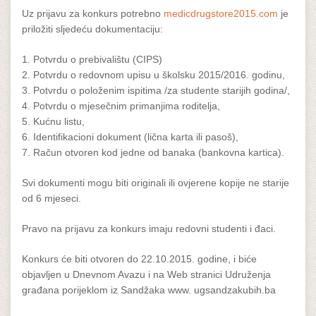
Uz prijavu za konkurs potrebno
medicdrugstore2015.com
je
priložiti sljedeću dokumentaciju:
1. Potvrdu o prebivalištu (CIPS)
2. Potvrdu o redovnom upisu u školsku 2015/2016. godinu,
3. Potvrdu o položenim ispitima /za studente starijih godina/,
4. Potvrdu o mjesečnim primanjima roditelja,
5. Kućnu listu,
6. Identifikacioni dokument (lična karta ili pasoš),
7. Račun otvoren kod jedne od banaka (bankovna kartica).
Svi dokumenti mogu biti originali ili ovjerene kopije ne starije
od 6 mjeseci.
Pravo na prijavu za konkurs imaju redovni studenti i đaci.
Konkurs će biti otvoren do 22.10.2015. godine, i biće
objavljen u Dnevnom Avazu i na Web stranici Udruženja
građana porijeklom iz Sandžaka www. ugsandzakubih.ba