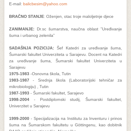
E-mail:
balicbesim@yahoo.com
BRAČNO STANJE
: Oženjen, otac troje maloljetnje djece
ZANIMANJE:
Dr.sc šumarstva, naučna oblast ”Uređivanje
šuma i urbanog zelenila”
SADAŠNJA POZICIJA:
Šef Katedri za uređivanje šuma,
Šumarski fakultet Univerziteta u Sarajevu. Docent na Katedri
za uređivanje šuma, Šumarski fakultet Univerziteta u
Sarajevu
1975-1983
-Osnovna škola, Tutin
1983-1987
- Srednja škola (Laboratorijski tehničar za
mikrobiologiju) , Tutin
1987-1993
- Šumarski fakultet, Sarajevo
1998-2004
- Postdiplomski studij, Šumarski fakultet,
Univerzitet u Sarajevu
1999-2000
- Specijalizacija na Institutu za Inventuru i prinos
šuma na Šumarskom fakultetu u Göttingenu, kao dobitnik