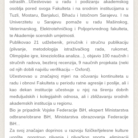
odraslih...Učestvovao u radu i podizanju akademskog
osoblja pored svoga Fakulteta i na srodnim institucijama u
Tuzli, Mostaru, Banjaluci, Bihaću i Istočnom Sarajevu. I na
Univerzitetu u Sarajevu pomaže u radu Mašinskog,
Veterinarskog, Elektrotehničkog i Poljoprivrednog fakulteta,
te Akademije scenskih umjetnosti.
Publikovao 21 udžebenik, priručnik i stručnu publikaciju
(plivanje, metodologija istraživačkog rada, rukomet,
Olimpijske igre, kineziološka analiza...), objavio 100 naučnih i
stručnih radova, bezbroj recenzija, 9 naučnih projekata (neki
od njih dobili najvišu verifikaciju – Oxford).
Učestvovao u značajnoj mjeri na očuvanju kontinuiteta u
radu i obnovi Fakulteta u periodu ratne agresije i poslije, ali i
kao dekan institucije učestvuje u njoj na širenju dobrih
međuljudskih i kolegijalnih odnosa, ali i zbližavanju srodnih
akademskih institucija u regionu.
Bio je pripadnik Vojske Federacije BiH, ekspert Ministarstva
odbrane/obrane BiH, Ministarstva obrazovanja Federacije
BiH...
Za svoj značajan doprinos u razvoju fizičke/tjelesne kulture
uopšte, pogotovo plivanja i plivačkog sporta, eliminaciji