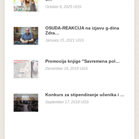
October 8, 2025 UGS
OSUDA-REAKCIJA na izjavu g-dina
Zdra…
January 15, 2021 UGS
Promocija knjige "Savremena pol…
December 19, 2019 UGS
Konkurs za stipendiranje učenika i …
September 17, 2018 UGS