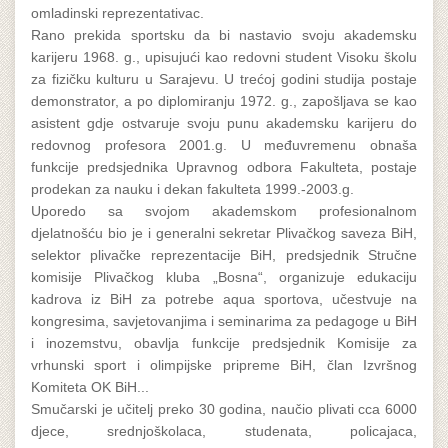
omladinski reprezentativac.
Rano prekida sportsku da bi nastavio svoju akademsku
karijeru 1968. g., upisujući kao redovni student Visoku školu
za fizičku kulturu u Sarajevu. U trećoj godini studija postaje
demonstrator, a po diplomiranju 1972. g., zapošljava se kao
asistent gdje ostvaruje svoju punu akademsku karijeru do
redovnog profesora 2001.g. U međuvremenu obnaša
funkcije predsjednika Upravnog odbora Fakulteta, postaje
prodekan za nauku i dekan fakulteta 1999.-2003.g.
Uporedo sa svojom akademskom profesionalnom
djelatnošću bio je i generalni sekretar Plivačkog saveza BiH,
selektor plivačke reprezentacije BiH, predsjednik Stručne
komisije Plivačkog kluba „Bosna“, organizuje edukaciju
kadrova iz BiH za potrebe aqua sportova, učestvuje na
kongresima, savjetovanjima i seminarima za pedagoge u BiH
i inozemstvu, obavlja funkcije predsjednik Komisije za
vrhunski sport i olimpijske pripreme BiH, član Izvršnog
Komiteta OK BiH...
Smučarski je učitelj preko 30 godina, naučio plivati cca 6000
djece, srednjoškolaca, studenata, policajaca,