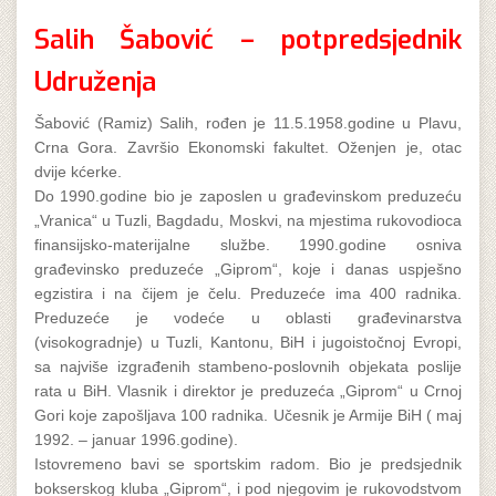
Salih Šabović – potpredsjednik
Udruženja
Šabović (Ramiz) Salih, rođen je 11.5.1958.godine u Plavu,
Crna Gora. Završio Ekonomski fakultet. Oženjen je, otac
dvije kćerke.
Do 1990.godine bio je zaposlen u građevinskom preduzeću
„Vranica“ u Tuzli, Bagdadu, Moskvi, na mjestima rukovodioca
finansijsko-materijalne službe. 1990.godine osniva
građevinsko preduzeće „Giprom“, koje i danas uspješno
egzistira i na čijem je čelu. Preduzeće ima 400 radnika.
Preduzeće je vodeće u oblasti građevinarstva
(visokogradnje) u Tuzli, Kantonu, BiH i jugoistočnoj Evropi,
sa najviše izgrađenih stambeno-poslovnih objekata poslije
rata u BiH. Vlasnik i direktor je preduzeća „Giprom“ u Crnoj
Gori koje zapošljava 100 radnika. Učesnik je Armije BiH ( maj
1992. – januar 1996.godine).
Istovremeno bavi se sportskim radom. Bio je predsjednik
bokserskog kluba „Giprom“, i pod njegovim je rukovodstvom