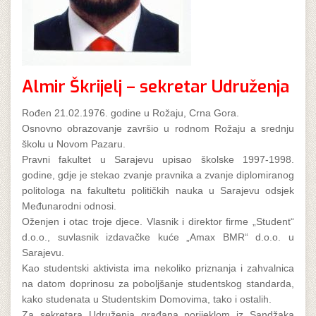
Almir Škrijelj – sekretar Udruženja
Rođen 21.02.1976. godine u Rožaju, Crna Gora.
Osnovno obrazovanje završio u rodnom Rožaju a srednju
školu u Novom Pazaru.
Pravni fakultet u Sarajevu upisao školske 1997-1998.
godine, gdje je stekao zvanje pravnika a zvanje diplomiranog
politologa na fakultetu političkih nauka u Sarajevu odsjek
Međunarodni odnosi.
Oženjen i otac troje djece. Vlasnik i direktor firme „Student“
d.o.o., suvlasnik izdavačke kuće „Amax BMR“ d.o.o. u
Sarajevu.
Kao studentski aktivista ima nekoliko priznanja i zahvalnica
na datom doprinosu za poboljšanje studentskog standarda,
kako studenata u Studentskim Domovima, tako i ostalih.
Za sekretara Udruženja građana porijeklom iz Sandžaka