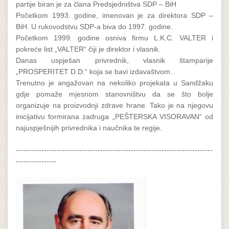
partije biran je za člana Predsjedništva SDP – BiH
Početkom 1993. godine, imenovan je za direktora SDP –
BiH. U rukovodstvu SDP-a biva do 1997. godine.
Početkom 1999. godine osniva firmu L.K.C. VALTER i
pokreće list „VALTER“ čiji je direktor i vlasnik.
Danas uspješan privrednik, vlasnik štamparije
„PROSPERITET D.D.“ koja se bavi izdavaštvom.
Trenutno je angažovan na nekoliko projekata u Sandžaku
gdje pomaže mjesnom stanovništvu da se što bolje
organizuje na proizvodnji zdrave hrane. Tako je na njegovu
inicijativu formirana zadruga „PEŠTERSKA VISORAVAN“ od
najuspješnijih privrednika i naučnika te regije.
-----------------------------------------------------------------------------
----------------