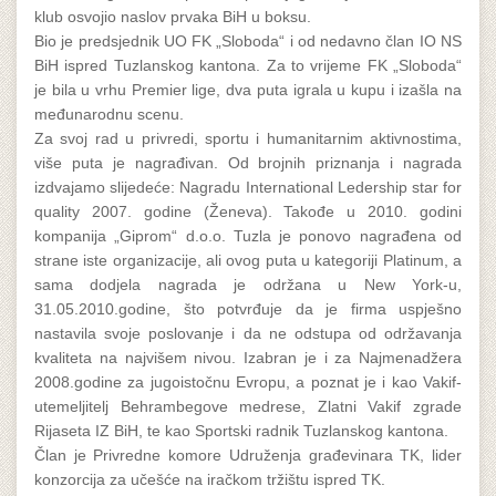
klub osvojio naslov prvaka BiH u boksu.
Bio je predsjednik UO FK „Sloboda“ i od nedavno član IO NS
BiH ispred Tuzlanskog kantona. Za to vrijeme FK „Sloboda“
je bila u vrhu Premier lige, dva puta igrala u kupu i izašla na
međunarodnu scenu.
Za svoj rad u privredi, sportu i humanitarnim aktivnostima,
više puta je nagrađivan. Od brojnih priznanja i nagrada
izdvajamo slijedeće: Nagradu International Ledership star for
quality 2007. godine (Ženeva). Takođe u 2010. godini
kompanija „Giprom“ d.o.o. Tuzla je ponovo nagrađena od
strane iste organizacije, ali ovog puta u kategoriji Platinum, a
sama dodjela nagrada je održana u New York-u,
31.05.2010.godine, što potvrđuje da je firma uspješno
nastavila svoje poslovanje i da ne odstupa od održavanja
kvaliteta na najvišem nivou. Izabran je i za Najmenadžera
2008.godine za jugoistočnu Evropu, a poznat je i kao Vakif-
utemeljitelj Behrambegove medrese, Zlatni Vakif zgrade
Rijaseta IZ BiH, te kao Sportski radnik Tuzlanskog kantona.
Član je Privredne komore Udruženja građevinara TK, lider
konzorcija za učešće na iračkom tržištu ispred TK.